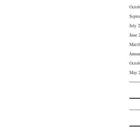
Octob
Septe
July 
June 
March
Janua
Octob
May 