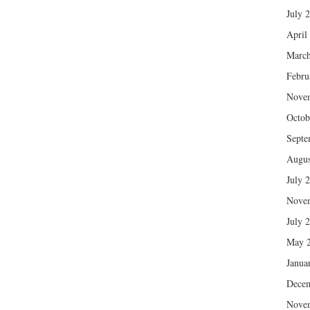
July 
April
March
Febru
Nove
Octob
Septe
Augus
July 
Nove
July 
May 
Janua
Dece
Nove