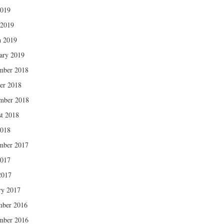
2019
 2019
 2019
ary 2019
mber 2018
er 2018
mber 2018
t 2018
2018
mber 2017
2017
2017
ry 2017
mber 2016
mber 2016