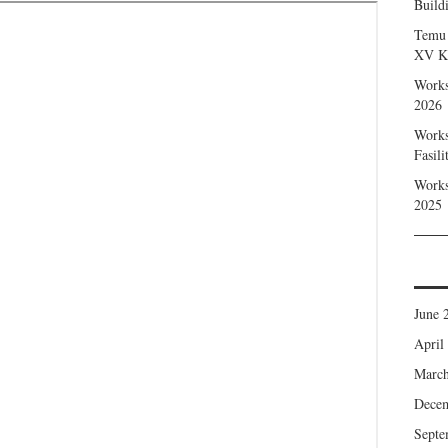
Build
Temu 
XV Ke
Works
2026
Works
Fasil
Works
2025
June 
April
March
Dece
Septe