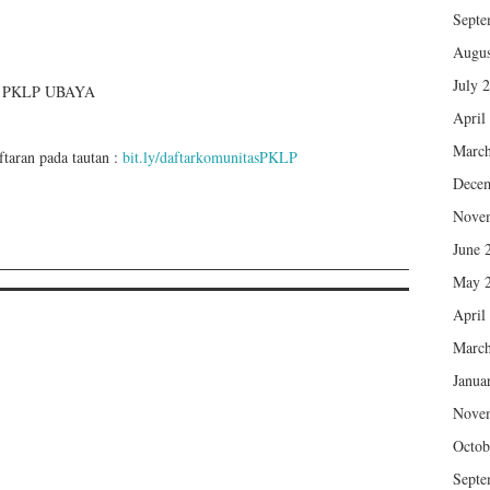
Septe
Augus
July 
ning PKLP UBAYA
April
March
taran pada tautan :
bit.ly/daftarkomunitasPKLP
Dece
Nove
June 
May 
April
March
Janua
Nove
Octob
Septe