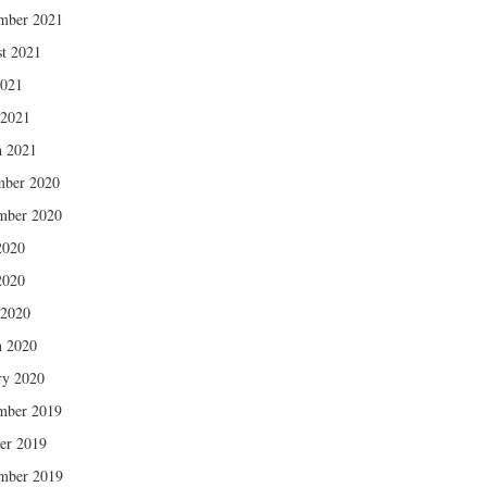
mber 2021
t 2021
2021
 2021
 2021
mber 2020
mber 2020
2020
2020
 2020
 2020
ry 2020
mber 2019
er 2019
mber 2019