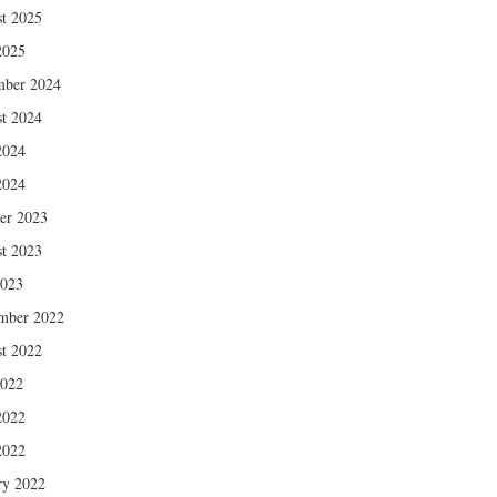
t 2025
2025
mber 2024
t 2024
2024
2024
er 2023
t 2023
2023
mber 2022
t 2022
2022
2022
2022
ry 2022