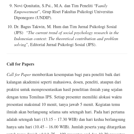
Novi Qonitatin, S.Psi., M.A. dan Tim Peneliti “F
amily
Empowerment
”,
Grup Riset Fakultas Psikologi Universitas
Diponegoro (UNDIP).
Dr. Bagus Takwin, M. Hum dan Tim Jurnal Psikologi Sosial
(JPS)
“
The current trend of social psychology research in the
Indonesian context: The theoretical contribution and problem
solving
”, Editorial Jurnal Psikologi Sosial (JPS).
Call for Papers
Call for Paper
memberikan kesempatan bagi para peneliti baik dari
kalangan akademisi seperti mahasiswa, dosen, peneliti, ataupun dari
praktisi untuk mempresentasikan hasil penelitian ilmiah yang sejalan
dengan tema Temilnas IPS. Setiap presenter memiliki alokasi waktu
presentasi maksimal 10 menit, tanya jawab 5 menit. Kegiatan temu
ilmiah akan berlangsung selama satu setengah hari. Pada hari pertama
adalah setengah hari (13.15
– 17.30 WIB) dan hari kedua berlangsung
hanya satu hari (10.45
– 16.00 WIB). Jumlah peserta yang ditargetkan