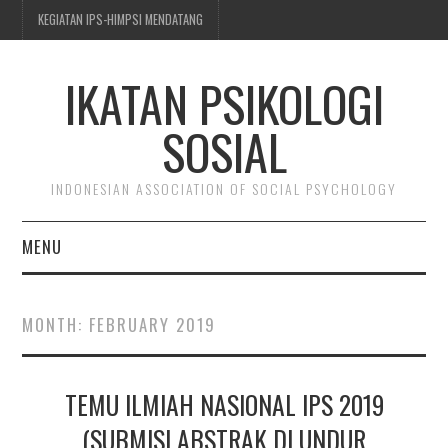
KEGIATAN IPS-HIMPSI MENDATANG
IKATAN PSIKOLOGI
SOSIAL
INDONESIAN ASSOCIATION OF SOCIAL PSYCHOLOGY
MENU
BERITA & KEGIATAN
MONTH:
FEBRUARY 2019
TENTANG IPS-HIMPSI
TEMU ILMIAH NASIONAL IPS 2019
KEANGGOTAAN
(SUBMISI ABSTRAK DI UNDUR