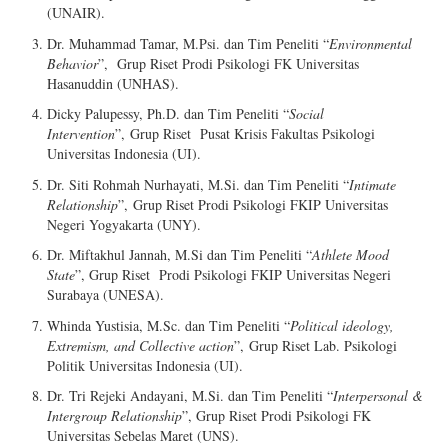
(UNAIR).
Dr. Muhammad Tamar, M.Psi. dan Tim Peneliti “
Environmental
Behavior
”,
Grup Riset Prodi Psikologi FK Universitas
Hasanuddin (UNHAS).
Dicky Palupessy, Ph.D. dan Tim Peneliti “
Social
Intervention
”,
Grup Riset Pusat Krisis Fakultas Psikologi
Universitas Indonesia (UI).
Dr. Siti Rohmah Nurhayati, M.Si. dan Tim Peneliti “
Intimate
Relationship
”,
Grup Riset Prodi Psikologi FKIP Universitas
Negeri Yogyakarta (UNY).
Dr. Miftakhul Jannah, M.Si dan Tim Peneliti “
Athlete Mood
State
”,
Grup Riset Prodi Psikologi FKIP Universitas Negeri
Surabaya (UNESA).
Whinda Yustisia, M.Sc. dan Tim Peneliti “
Political ideology,
Extremism, and Collective action
”,
Grup Riset Lab. Psikologi
Politik Universitas Indonesia (UI).
Dr. Tri Rejeki Andayani, M.Si. dan Tim Peneliti “
Interpersonal &
Intergroup Relationship
”,
Grup Riset Prodi Psikologi FK
Universitas Sebelas Maret (UNS).