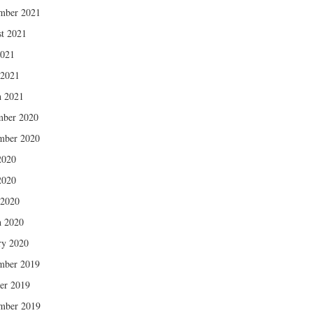
mber 2021
t 2021
2021
 2021
 2021
mber 2020
mber 2020
2020
2020
 2020
 2020
ry 2020
mber 2019
er 2019
mber 2019