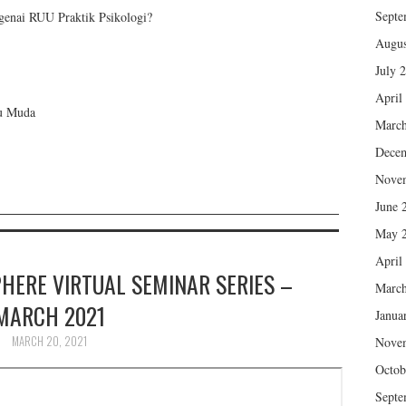
Septe
genai RUU Praktik Psikologi?
Augus
July 
April
ru Muda
March
Dece
Nove
June 
May 
April
HERE VIRTUAL SEMINAR SERIES –
March
MARCH 2021
Janua
MARCH 20, 2021
Nove
Octob
Septe