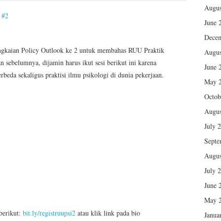
Augus
i
#2
June 
Dece
ngkaian Policy Outlook ke 2 untuk membahas RUU Praktik
Augus
 sebelumnya, dijamin harus ikut sesi berikut ini karena
June 
beda sekaligus praktisi ilmu psikologi di dunia pekerjaan.
May 
Octob
Augus
July 
Septe
Augus
July 
June 
May 
 berikut:
bit.ly/registruupsi2
atau klik link pada bio
Janua