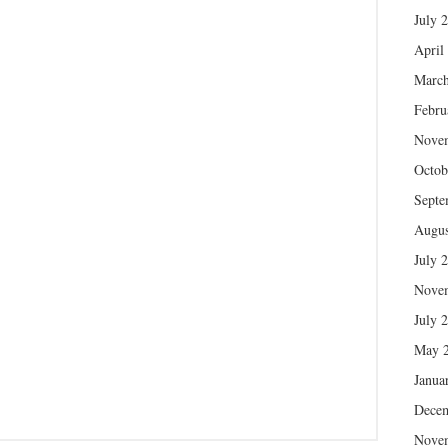
July 
April
March
Febru
Nove
Octob
Septe
Augus
July 
Nove
July 
May 
Janua
Dece
Nove