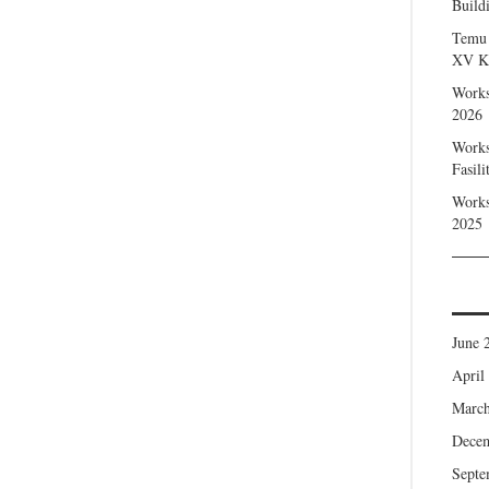
Build
Temu 
XV Ke
Works
2026
Works
Fasil
Works
2025
June 
April
March
Dece
Septe