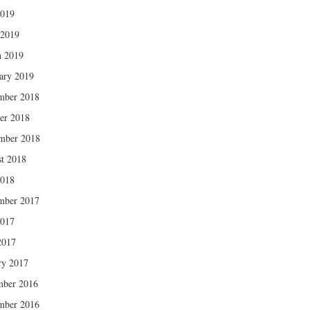
2019
 2019
 2019
ary 2019
mber 2018
er 2018
mber 2018
t 2018
2018
mber 2017
2017
2017
ry 2017
mber 2016
mber 2016