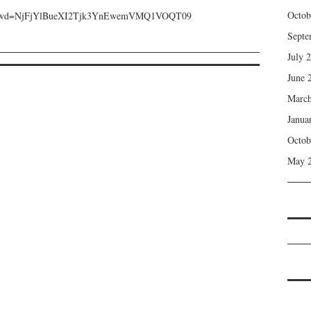
Octob
616?pwd=NjFjYlBueXI2Tjk3YnEwemVMQ1VOQT09
Septe
July 
June 
March
Janua
Octob
May 