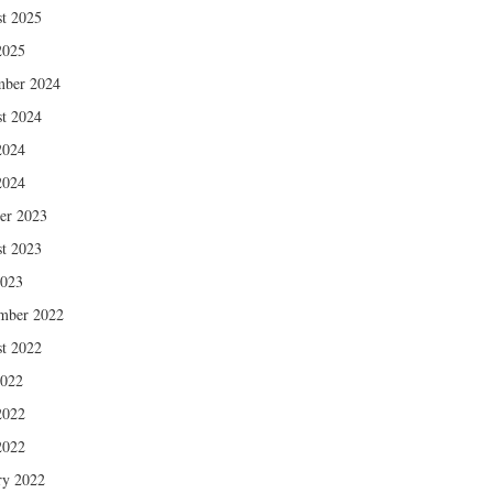
t 2025
2025
mber 2024
t 2024
2024
2024
er 2023
t 2023
2023
mber 2022
t 2022
2022
2022
2022
ry 2022