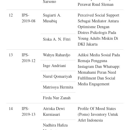
Sarsono
Perawat Rsud Sleman
12
IPS-
Sugiarti A.
Perceived Social Support
2019-08
Musabiq
Sebagai Mediator Antara
Optimisme Dengan
Distres Psikologis Pada
Young Adults Miskin Di
Siska A. N. Fitri
DKI Jakarta
13
IPS-
Wahyu Rahardjo
Adiksi Media Sosial Pada
2019-12
Remaja Pengguna
Inge Andriani
Instagram Dan Whatsapp:
Memahami Peran Need
Nurul Qomariyah
Fulfillment Dan Social
Media Engagement
Matrissya Hermita
Firda Nur Zanah
14
IPS-
Atriska Dewi
Profile Of Mood States
2019-13
Kurniasari
(Poms) Inventory Untuk
Atlet Indonesia
Nadhira Hafiza