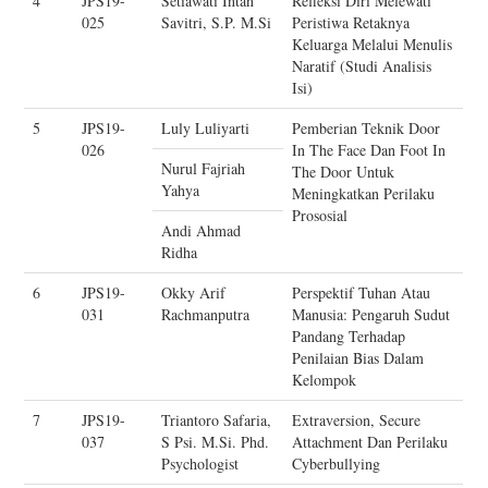
4
JPS19-
Setiawati Intan
Refleksi Diri Melewati
025
Savitri, S.P. M.Si
Peristiwa Retaknya
Keluarga Melalui Menulis
Naratif (Studi Analisis
Isi)
5
JPS19-
Luly Luliyarti
Pemberian Teknik Door
026
In The Face Dan Foot In
Nurul Fajriah
The Door Untuk
Yahya
Meningkatkan Perilaku
Prososial
Andi Ahmad
Ridha
6
JPS19-
Okky Arif
Perspektif Tuhan Atau
031
Rachmanputra
Manusia: Pengaruh Sudut
Pandang Terhadap
Penilaian Bias Dalam
Kelompok
7
JPS19-
Triantoro Safaria,
Extraversion, Secure
037
S Psi. M.Si. Phd.
Attachment Dan Perilaku
Psychologist
Cyberbullying