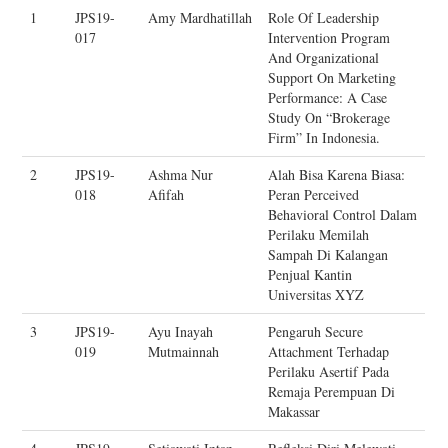
1
JPS19-
Amy Mardhatillah
Role Of Leadership
017
Intervention Program
And Organizational
Support On Marketing
Performance: A Case
Study On “Brokerage
Firm” In Indonesia.
2
JPS19-
Ashma Nur
Alah Bisa Karena Biasa:
018
Afifah
Peran Perceived
Behavioral Control Dalam
Perilaku Memilah
Sampah Di Kalangan
Penjual Kantin
Universitas XYZ
3
JPS19-
Ayu Inayah
Pengaruh Secure
019
Mutmainnah
Attachment Terhadap
Perilaku Asertif Pada
Remaja Perempuan Di
Makassar