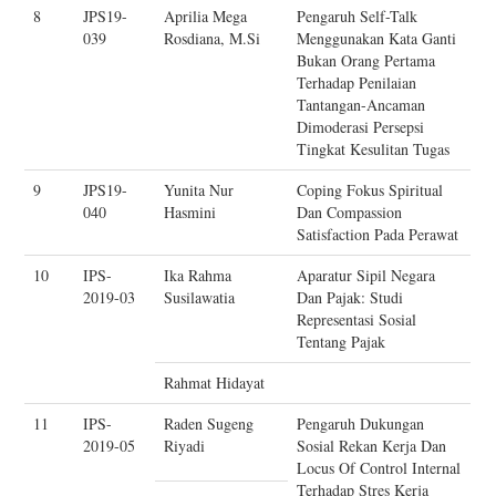
8
JPS19-
Aprilia Mega
Pengaruh Self-Talk
039
Rosdiana, M.Si
Menggunakan Kata Ganti
Bukan Orang Pertama
Terhadap Penilaian
Tantangan-Ancaman
Dimoderasi Persepsi
Tingkat Kesulitan Tugas
9
JPS19-
Yunita Nur
Coping Fokus Spiritual
040
Hasmini
Dan Compassion
Satisfaction Pada Perawat
10
IPS-
Ika Rahma
Aparatur Sipil Negara
2019-03
Susilawatia
Dan Pajak: Studi
Representasi Sosial
Tentang Pajak
Rahmat Hidayat
11
IPS-
Raden Sugeng
Pengaruh Dukungan
2019-05
Riyadi
Sosial Rekan Kerja Dan
Locus Of Control Internal
Terhadap Stres Kerja