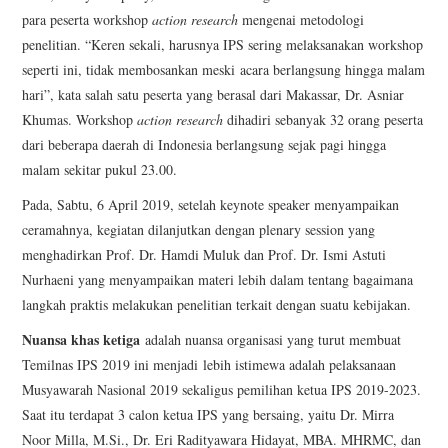
para peserta workshop
action research
mengenai metodologi
penelitian. “Keren sekali, harusnya IPS sering melaksanakan workshop
seperti ini, tidak membosankan meski acara berlangsung hingga malam
hari”, kata salah satu peserta yang berasal dari Makassar, Dr. Asniar
Khumas. Workshop
action research
dihadiri sebanyak 32 orang peserta
dari beberapa daerah di Indonesia berlangsung sejak pagi hingga
malam sekitar pukul 23.00.
Pada, Sabtu, 6 April 2019, setelah keynote speaker menyampaikan
ceramahnya, kegiatan dilanjutkan dengan plenary session yang
menghadirkan Prof. Dr. Hamdi Muluk dan Prof. Dr. Ismi Astuti
Nurhaeni yang menyampaikan materi lebih dalam tentang bagaimana
langkah praktis melakukan penelitian terkait dengan suatu kebijakan.
Nuansa khas ketiga
adalah nuansa organisasi yang turut membuat
Temilnas IPS 2019 ini menjadi lebih istimewa adalah pelaksanaan
Musyawarah Nasional 2019 sekaligus pemilihan ketua IPS 2019-2023.
Saat itu terdapat 3 calon ketua IPS yang bersaing, yaitu Dr. Mirra
Noor Milla, M.Si., Dr. Eri Radityawara Hidayat, MBA. MHRMC, dan